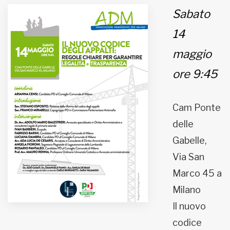
Sabato
MUNICIPI
14
maggio
Inviateci le vostre segnalazioni
ore 9:45
Iscriviti alla newsletter
Cam Ponte
www.viveremilano.info
delle
Fondato e diretto da Enzo De
Bernardis
Gabelle,
EDB edizioni - Via Brivio angolo C.
Via San
Imbonati, 89 20159 Milano (Italia)
Marco 45 a
Informativa sulla privacy
Milano
Il nuovo
codice