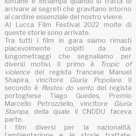
lontane e inciampa quando si tratta di
arrivare ai segreti che gravitano intorno
al cardine essenziale del nostro vivere.
Al Lucca Film Festival 2022 molte di
queste storie sono arrivate.
Tra tutti i film in gara siamo rimasti
piacevolmente colpiti da due
lungometraggi che segnaliamo per
diversi motivi. Il primo è
Tropic of
violence
del regista francese Manuel
Shapira, vincitore
Giuria Popolare
. Il
secondo è
Restos do vento
del regista
portoghese Tiago Guedes, Premio
Marcello Petrozziello, vincitore
Giuria
Stampa
, della quale il CNDDU faceva
parte.
I film diversi per la nazionalità,
l’ambientazione e le storie trattate,