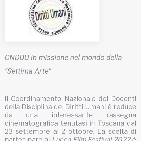
MUNICIPI
Inviateci le vostre segnalazioni
Iscriviti alla newsletter
CNDDU in missione nel mondo della
www.viveremilano.info
“Settima Arte”
Fondato e diretto da Enzo De
Bernardis
EDB edizioni - Via Brivio angolo C.
Il Coordinamento Nazionale dei Docenti
Imbonati, 89 20159 Milano (Italia)
della Disciplina dei Diritti Umani è reduce
Informativa sulla privacy
da una interessante rassegna
cinematografica tenutasi in Toscana dal
23 settembre al 2 ottobre. La scelta di
partecipare al
Lucca Film Festival 2022
è