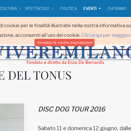
CULTURA
SPETTACOLO
POLITICA
EVENTI
CHI SIAMO
i cookie per le finalità illustrate nella nostra informativa s
zione, acconsenti all´uso dei cookie.
Clicca qui per maggior
Inviateci le vostre segnalazioni
 4
MUNICIPIO 5
MUNICIPIO 6
MUNICIPIO 7
MUNICIPIO 8
MUNICIPIO
E DEL TONUS
DISC DOG TOUR 2016
Sabato 11 e domenica 12 giugno, dalle