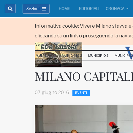
Sezioni
HOME
EDITORIALI
CRONACA
Informativa cookie: Vivere Milano si avvale d
cliccando su un link o proseguendo la naviga
Venerdi 7 Agosto 2026
HOME
MUNICIPIO 1
MUNICIPIO 2
MUNICIPIO 3
MUNICIPIO
RUBRICHE
MILANO CAPITAL
MUNICIPI
07 giugno 2016
EVENTI
Inviateci le vostre segnalazioni
Iscriviti alla newsletter
www.viveremilano.info