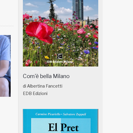
Com'è bella Milano
di Albertina Fancetti
EDB Edizioni
NATUROPATIA IN BREVE 18/01
NATUROPATIA IN