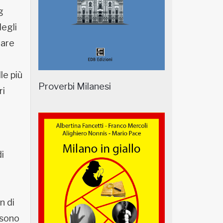
g
degli
rare
le più
Proverbi Milanesi
ri
i
n di
 sono