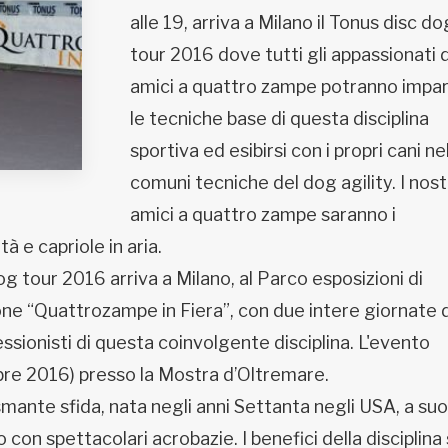
alle 19, arriva a Milano il Tonus disc do
tour 2016 dove tutti gli appassionati 
amici a quattro zampe potranno impa
le tecniche base di questa disciplina
sportiva ed esibirsi con i propri cani nel
comuni tecniche del dog agility. I nost
amici a quattro zampe saranno i
tà e capriole in aria.
og tour 2016 arriva a Milano, al Parco esposizioni di
ne “Quattrozampe in Fiera”, con due intere giornate d
fessionisti di questa coinvolgente disciplina. L'evento
bre 2016) presso la Mostra d’Oltremare.
mante sfida, nata negli anni Settanta negli USA, a suo
o con spettacolari acrobazie. I benefici della disciplina