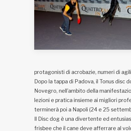
Fondato e diretto da Enzo De
Bernardis
EDB edizioni - Via Brivio angolo C.
Imbonati, 89 20159 Milano (Italia)
Informativa sulla privacy
protagonisti di acrobazie, numeri di agili
Dopo la tappa di Padova, il Tonus disc d
Novegro, nell’ambito della manifestazio
lezioni e pratica insieme ai migliori pro
terminerà poi a Napoli (24 e 25 settem
Il Disc dog è una divertente ed entusias
frisbee che il cane deve afferrare al vol