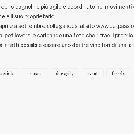
proprio cagnolino più agile e coordinato nei movimenti 
ne e il suo proprietario.
 aprile a settembre collegandosi al sito www.petpassio
i pet lovers, e caricando una foto che ritrae il propri
infatti possibile essere uno dei tre vincitori di una lat
.
capriole
cronaca
dog agiliy
eventi
freesbi