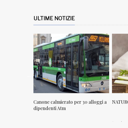
ULTIME NOTIZIE
osta in via
Canone calmierato per 30 alloggi a
NATURO
sello
dipendenti Atm