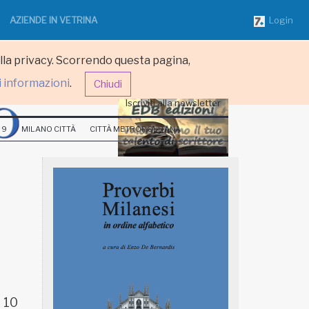
AZIENDE IN VETRINA
Login
ulla privacy. Scorrendo questa pagina,
i informazioni
.
Chiudi
Iscriviti alla newsletter
 9
MILANO CITTÀ
CITTÀ METROPOLITANA
 10