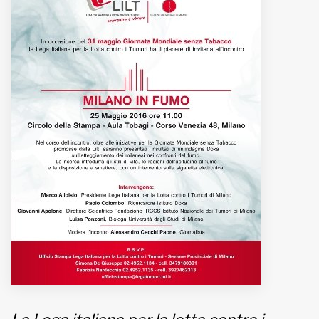
MUNICIPI
Inviateci le vostre segnalazioni
Iscriviti alla newsletter
www.viveremilano.info
Fondato e diretto da Enzo De
Bernardis
EDB edizioni - Via Brivio angolo C.
Imbonati, 89 20159 Milano (Italia)
Informativa sulla privacy