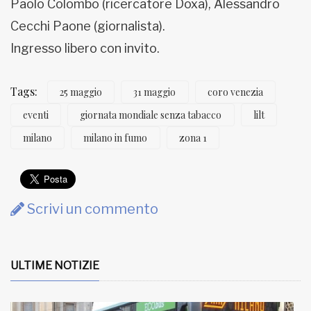
Paolo Colombo (ricercatore Doxa), Alessandro
Cecchi Paone (giornalista).
Ingresso libero con invito.
Tags:
25 maggio
31 maggio
coro venezia
eventi
giornata mondiale senza tabacco
lilt
milano
milano in fumo
zona 1
Scrivi un commento
ULTIME NOTIZIE