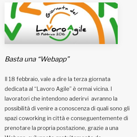
MUNICIPI
Inviateci le vostre segnalazioni
Iscriviti alla newsletter
Basta una “Webapp”
www.viveremilano.info
Fondato e diretto da Enzo De
Il 18 febbraio, vale a dire la terza giornata
Bernardis
EDB edizioni - Via Brivio angolo C.
dedicata al “Lavoro Agile” è ormai vicina. I
Imbonati, 89 20159 Milano (Italia)
lavoratori che intendono aderirvi avranno la
Informativa sulla privacy
possibilità di venire a conoscenza di quali sono gli
spazi coworking in città e conseguentemente di
prenotare la propria postazione, grazie a una