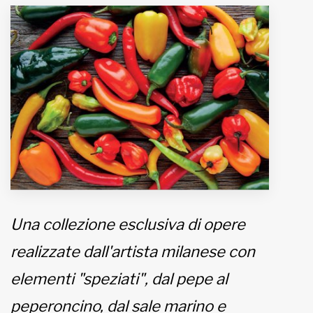
MUNICIPI
Inviateci le vostre segnalazioni
Iscriviti alla newsletter
www.viveremilano.info
Fondato e diretto da Enzo De
Bernardis
EDB edizioni - Via Brivio angolo C.
Imbonati, 89 20159 Milano (Italia)
Una collezione esclusiva di opere
Informativa sulla privacy
realizzate dall'artista milanese con
elementi "speziati", dal pepe al
peperoncino, dal sale marino e