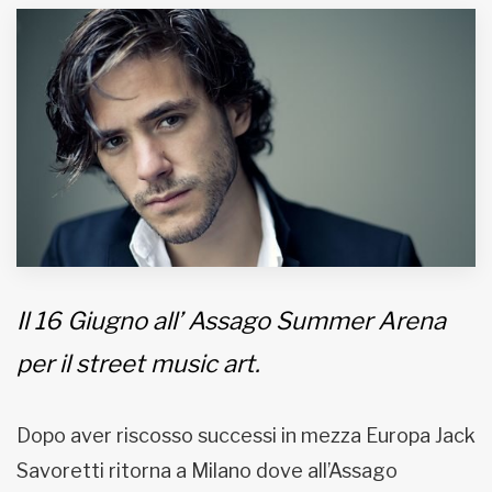
MUNICIPI
Inviateci le vostre segnalazioni
Iscriviti alla newsletter
www.viveremilano.info
Fondato e diretto da Enzo De
Bernardis
Il 16 Giugno all’ Assago Summer Arena
EDB edizioni - Via Brivio angolo C.
Imbonati, 89 20159 Milano (Italia)
per il street music art.
Informativa sulla privacy
Dopo aver riscosso successi in mezza Europa Jack
Savoretti ritorna a Milano dove all’Assago