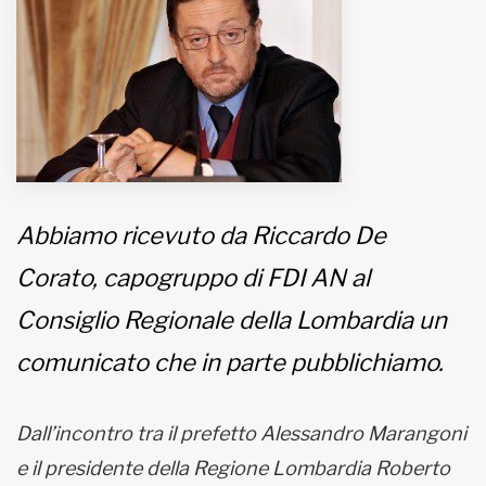
MUNICIPI
Inviateci le vostre segnalazioni
Iscriviti alla newsletter
Abbiamo ricevuto da Riccardo De
www.viveremilano.info
Fondato e diretto da Enzo De
Corato, capogruppo di FDI AN al
Bernardis
EDB edizioni - Via Brivio angolo C.
Consiglio Regionale della Lombardia un
Imbonati, 89 20159 Milano (Italia)
comunicato che in parte pubblichiamo.
Informativa sulla privacy
Dall’incontro tra il prefetto Alessandro Marangoni
e il presidente della Regione Lombardia Roberto