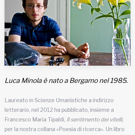
MUNICIPI
Inviateci le vostre segnalazioni
Iscriviti alla newsletter
www.viveremilano.info
Fondato e diretto da Enzo De
Luca Minola è nato a Bergamo nel 1985.
Bernardis
EDB edizioni - Via Brivio angolo C.
Imbonati, 89 20159 Milano (Italia)
Laureato in Scienze Umanistiche a indirizzo
Informativa sulla privacy
letterario, nel 2012 ha pubblicato, insieme a
Francesco Maria Tipaldi,
Il sentimento dei vitelli
,
per la nostra collana «Poesia di ricerca». Un libro