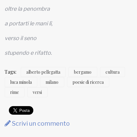
oltre la penombra
a portarti le mani lì,
verso il seno
stupendo e rifatto.
Tags:
alberto pellegatta
bergamo
cultura
luca minola
milano
poesie di ricerca
rime
versi
Scrivi un commento