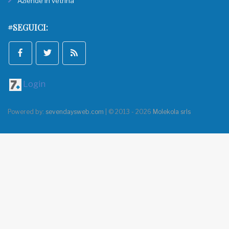
Aziende in vetrina
#SEGUICI:
Login
Powered by:
sevendaysweb.com
| © 2013 - 2026
Molekola srls