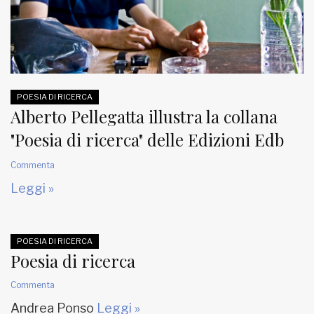
MUNICIPI
Inviateci le vostre segnalazioni
POESIA DI RICERCA
Iscriviti alla newsletter
Alberto Pellegatta illustra la collana
"Poesia di ricerca" delle Edizioni Edb
www.viveremilano.info
Commenta
Fondato e diretto da Enzo De
Bernardis
Leggi »
EDB edizioni - Via Brivio angolo C.
Imbonati, 89 20159 Milano (Italia)
Informativa sulla privacy
POESIA DI RICERCA
Poesia di ricerca
Commenta
Andrea Ponso
Leggi »