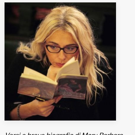
MUNICIPI
Inviateci le vostre segnalazioni
Iscriviti alla newsletter
www.viveremilano.info
Fondato e diretto da Enzo De
Bernardis
EDB edizioni - Via Brivio angolo C.
Imbonati, 89 20159 Milano (Italia)
Informativa sulla privacy