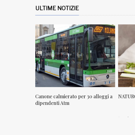
ULTIME NOTIZIE
osta in via
Canone calmierato per 30 alloggi a
NATURO
sello
dipendenti Atm