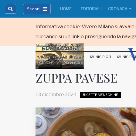
Sezioni
HOME
EDITORIALI
CRONACA
Informativa cookie: Vivere Milano si avvale d
cliccando su un link o proseguendo la naviga
Giovedi 6 Agosto 2026
HOME
MUNICIPIO 1
MUNICIPIO 2
MUNICIPIO 3
MUNICIPIO
RUBRICHE
ZUPPA PAVESE
MUNICIPI
13 dicembre 2024
RICETTE MENEGHINE
Inviateci le vostre segnalazioni
Iscriviti alla newsletter
www.viveremilano.info