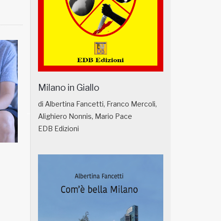
Milano in Giallo
di Albertina Fancetti, Franco Mercoli,
Alighiero Nonnis, Mario Pace
EDB Edizioni
NATUROPATIA IN BREVE 18/01
NATUROPATIA IN