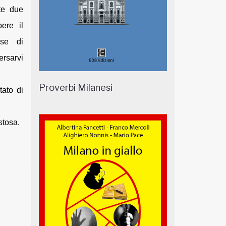
tte due
ere il
ose di
ersarvi
Proverbi Milanesi
tato di
stosa.