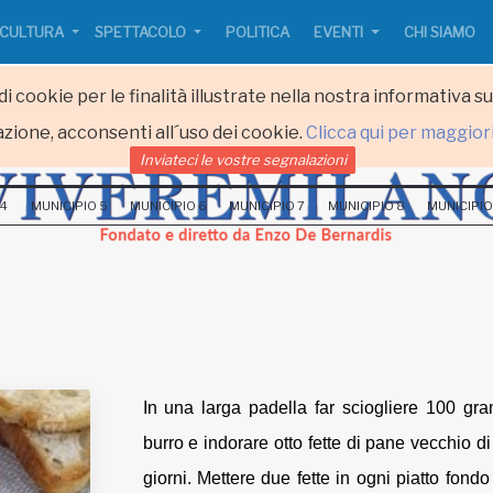
CULTURA
SPETTACOLO
POLITICA
EVENTI
CHI SIAMO
i cookie per le finalità illustrate nella nostra informativa s
zione, acconsenti all´uso dei cookie.
Clicca qui per maggior
Inviateci le vostre segnalazioni
 4
MUNICIPIO 5
MUNICIPIO 6
MUNICIPIO 7
MUNICIPIO 8
MUNICIPIO
In una larga padella far sciogliere 100 gr
burro e indorare otto fette di pane vecchio di
giorni. Mettere due fette in ogni piatto fondo