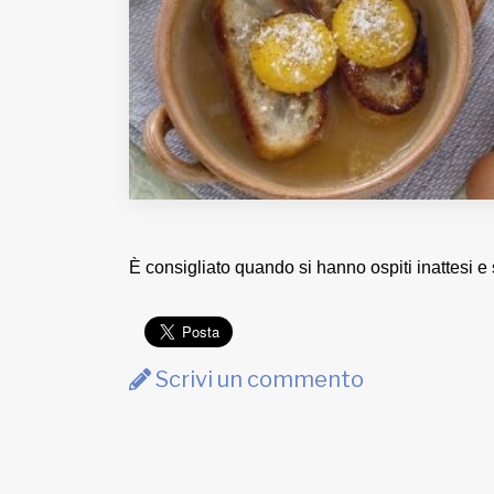
Fondato e diretto da Enzo De
Bernardis
EDB edizioni - Via Brivio angolo C.
Imbonati, 89 20159 Milano (Italia)
Informativa sulla privacy
È consigliato quando si hanno ospiti inattesi e
Scrivi un commento