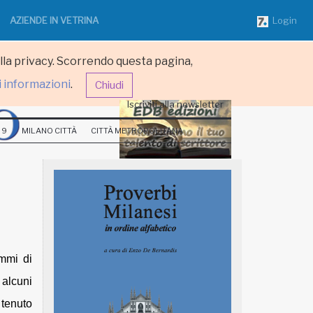
AZIENDE IN VETRINA
Login
ulla privacy. Scorrendo questa pagina,
i informazioni
.
Chiudi
Iscriviti alla newsletter
 9
MILANO CITTÀ
CITTÀ METROPOLITANA
ammi di
 alcuni
 tenuto