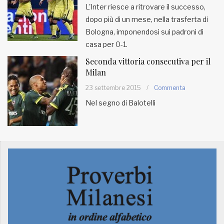
L'Inter riesce a ritrovare il successo,
dopo più di un mese, nella trasferta di
MUNICIPI
Bologna, imponendosi sui padroni di
casa per 0-1.
Inviateci le vostre segnalazioni
Seconda vittoria consecutiva per il
Milan
Iscriviti alla newsletter
23 settembre 2015
/
Commenta
Nel segno di Balotelli
www.viveremilano.info
Fondato e diretto da Enzo De
Bernardis
EDB edizioni - Via Brivio angolo C.
Imbonati, 89 20159 Milano (Italia)
Informativa sulla privacy