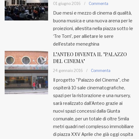
01 giugno 2016
/
Commenta
Due mesi e mezzo di cinema di qualità,
buona musica e una nuova arena per le
proiezioni, allestita nella piazza sotto le
‘Tre Torri’, per allietare le sere
dell’estate meneghina
L’ANTEO DIVENTA IL "PALAZZO
DEL CINEMA"
24 gennaio 2016
/
Commenta
Il progetto "Palazzo del Cinema", che
ospiterà 10 sale cinematografiche,
spazi per la ristorazione e una nursery,
sarà realizzato dall’Anteo grazie ai
nuovi spazi concessi dalla Giunta
comunale, per un totale di oltre 5mila
metri quadri nel complesso immobiliare
di piazza XXV Aprile che già oggi ospita