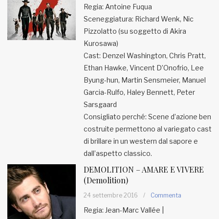
Regia: Antoine Fuqua
Sceneggiatura: Richard Wenk, Nic
MUNICIPI
Pizzolatto (su soggetto di Akira
Kurosawa)
Inviateci le vostre segnalazioni
Cast: Denzel Washington, Chris Pratt,
Ethan Hawke, Vincent D’Onofrio, Lee
Iscriviti alla newsletter
Byung-hun, Martin Sensmeier, Manuel
Garcia-Rulfo, Haley Bennett, Peter
Sarsgaard
www.viveremilano.info
Consigliato perché: Scene d’azione ben
Fondato e diretto da Enzo De
costruite permettono al variegato cast
Bernardis
EDB edizioni - Via Brivio angolo C.
di brillare in un western dal sapore e
Imbonati, 89 20159 Milano (Italia)
dall’aspetto classico.
Informativa sulla privacy
DEMOLITION – AMARE E VIVERE
(Demolition)
24 settembre 2016
/
Commenta
Regia: Jean-Marc Vallée |