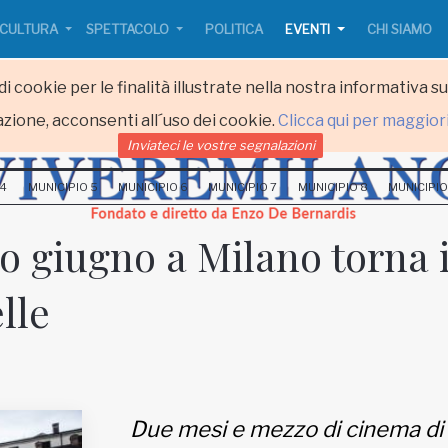
CULTURA
SPETTACOLO
POLITICA
EVENTI
CHI SIAMO
i cookie per le finalità illustrate nella nostra informativa s
zione, acconsenti all´uso dei cookie.
Clicca qui per maggior
Inviateci le vostre segnalazioni
 4
MUNICIPIO 5
MUNICIPIO 6
MUNICIPIO 7
MUNICIPIO 8
MUNICIPIO
o giugno a Milano torna i
lle
Due mesi e mezzo di cinema di