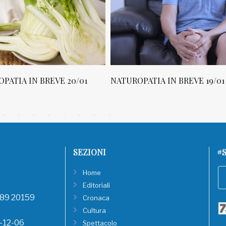
0/01
NATUROPATIA IN BREVE 19/01
NATUROPATI
SEZIONI
#S
Home
Editoriali
, 89 20159
Cronaca
Cultura
8-12-06
Spettacolo