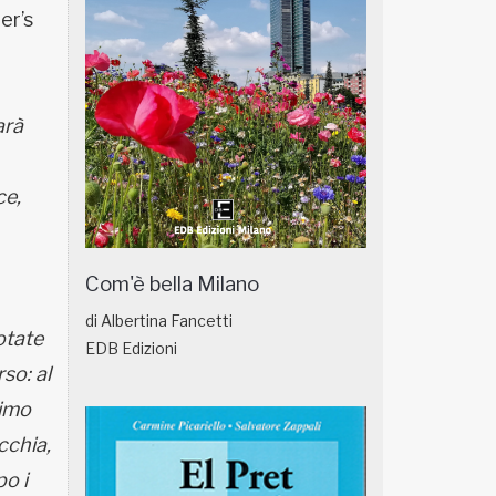
er’s
arà
ce,
Com'è bella Milano
di Albertina Fancetti
otate
EDB Edizioni
so: al
timo
cchia,
po i