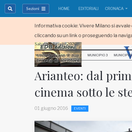
Sezioni
HOME
EDITORIALI
CRONACA
Informativa cookie: Vivere Milano si avvale d
cliccando su un link o proseguendo la naviga
Sabato 8 Agosto 2026
HOME
MUNICIPIO 1
MUNICIPIO 2
MUNICIPIO 3
MUNICIPIO
RUBRICHE
Arianteo: dal prim
MUNICIPI
cinema sotto le ste
Inviateci le vostre segnalazioni
Iscriviti alla newsletter
01 giugno 2016
EVENTI
www.viveremilano.info