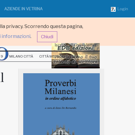
AZIENDE IN VETRINA
Login
ulla privacy. Scorrendo questa pagina,
i informazioni
.
Chiudi
Iscriviti alla newsletter
 9
MILANO CITTÀ
CITTÀ METROPOLITANA
l