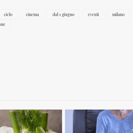
cielo
cinema
dal 1 giugno
eventi
milano
one