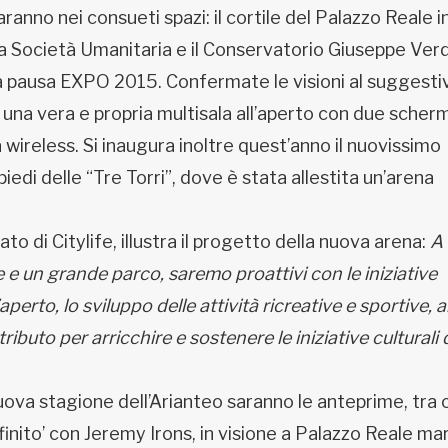
aranno nei consueti spazi: il cortile del Palazzo Reale i
lla Società Umanitaria e il Conservatorio Giuseppe Verd
sa pausa EXPO 2015. Confermate le visioni al suggesti
 una vera e propria multisala all’aperto con due scherm
 wireless. Si inaugura inoltre quest’anno il nuovissimo
iedi delle “Tre Torri”, dove è stata allestita un’arena
di Citylife, illustra il progetto della nuova arena:
A
e e un grande parco, saremo proattivi con le iniziative
perto, lo sviluppo delle attività ricreative e sportive,
buto per arricchire e sostenere le iniziative culturali 
va stagione dell’Arianteo saranno le anteprime, tra c
finito’ con Jeremy Irons, in visione a Palazzo Reale ma