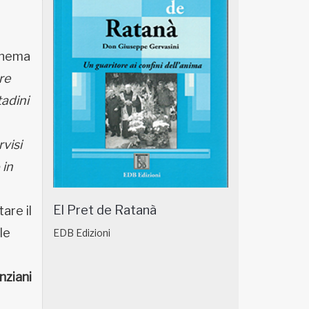
Cinema
re
tadini
visi
 in
El Pret de Ratanà
are il
le
EDB Edizioni
nziani