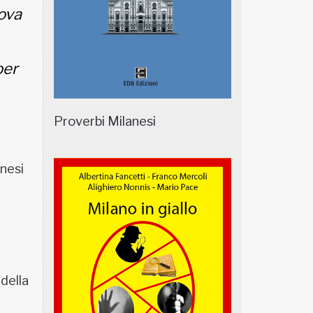
ova
per
Proverbi Milanesi
anesi
 della