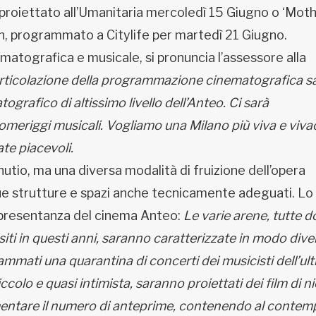
, proiettato all’Umanitaria mercoledì 15 Giugno o ‘Moth
on, programmato a Citylife per martedì 21 Giugno.
matografica e musicale, si pronuncia l’assessore alla
’articolazione della programmazione cinematografica s
ografico di altissimo livello dell’Anteo. Ci sarà
pomeriggi musicali. Vogliamo una Milano più viva e viva
ate piacevoli.
nutio, ma una diversa modalità di fruizione dell’opera
e strutture e spazi anche tecnicamente adeguati. Lo
appresentanza del cinema Anteo:
Le varie arene, tutte d
siti in questi anni, saranno caratterizzate in modo diver
mati una quarantina di concerti dei musicisti dell’ul
colo e quasi intimista, saranno proiettati dei film di ni
rementare il numero di anteprime, contenendo al contem