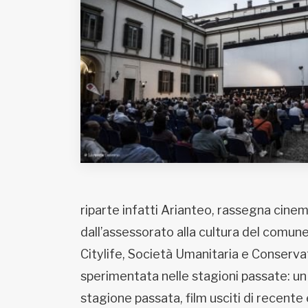
Fondato e diretto da Enzo De
Bernardis
EDB edizioni - Via Brivio angolo C.
Imbonati, 89 20159 Milano (Italia)
Informativa sulla privacy
riparte infatti Arianteo, rassegna cin
dall’assessorato alla cultura del comune
Citylife, Società Umanitaria e Conservat
sperimentata nelle stagioni passate: un m
stagione passata, film usciti di recent