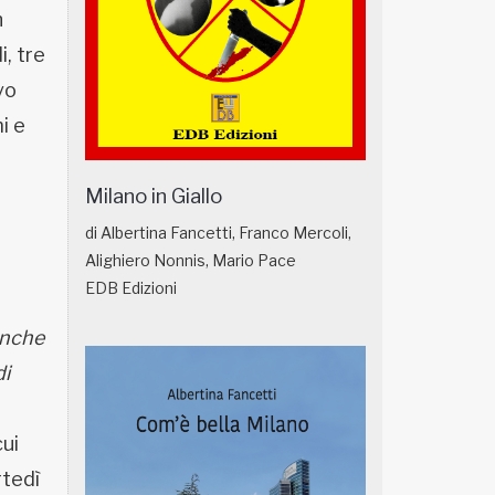
n
i, tre
vo
i e
Milano in Giallo
di Albertina Fancetti, Franco Mercoli,
Alighiero Nonnis, Mario Pace
EDB Edizioni
 anche
di
ui
rtedì