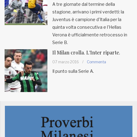
A tre giornate dal termine della
stagione, arrivano i primi verdetti: la
MUNICIPI
Juventus è campione d'Italia per la
quinta volta consecutiva e l'Hellas
Inviateci le vostre segnalazioni
Verona è ufficialmente retrocesso in
Serie B.
Iscriviti alla newsletter
Il Milan crolla. L'Inter riparte.
07 marzo 2016
/
Commenta
www.viveremilano.info
Il punto sulla Serie A.
Fondato e diretto da Enzo De
Bernardis
EDB edizioni - Via Brivio angolo C.
Imbonati, 89 20159 Milano (Italia)
Informativa sulla privacy