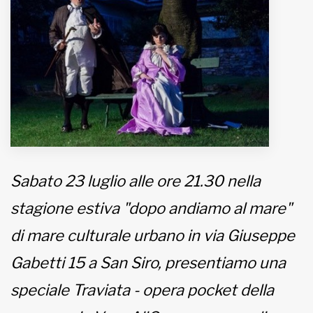
MUNICIPI
Inviateci le vostre segnalazioni
Iscriviti alla newsletter
www.viveremilano.info
Fondato e diretto da Enzo De
Sabato 23 luglio alle ore 21.30 nella
Bernardis
EDB edizioni - Via Brivio angolo C.
stagione estiva "dopo andiamo al mare"
Imbonati, 89 20159 Milano (Italia)
di mare culturale urbano in via Giuseppe
Informativa sulla privacy
Gabetti 15 a San Siro, presentiamo una
speciale Traviata - opera pocket della