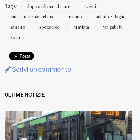
Tags:
dopo andiamo al mare
eventi
mare culturale urbano
milano
sabato 23 luglio
san siro
spettacolo
traviata
via gabetti
zona 7
Scrivi un commento
ULTIME NOTIZIE