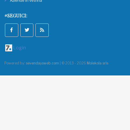
Aziende in vetrina
#SEGUICI:
Login
Powered by:
sevendaysweb.com
| © 2013 - 2026
Molekola srls