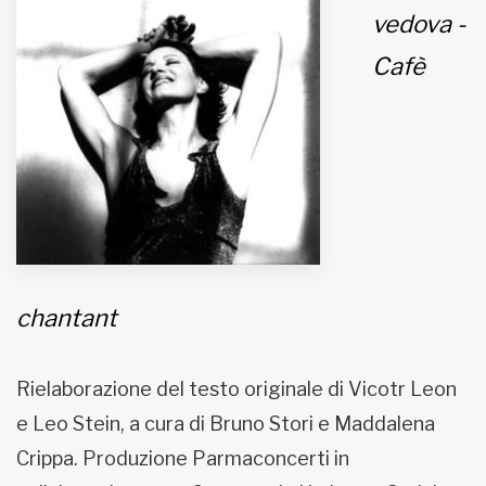
vedova -
MUNICIPI
Cafè
Inviateci le vostre segnalazioni
Iscriviti alla newsletter
www.viveremilano.info
Fondato e diretto da Enzo De
Bernardis
chantant
EDB edizioni - Via Brivio angolo C.
Imbonati, 89 20159 Milano (Italia)
Informativa sulla privacy
Rielaborazione del testo originale di Vicotr Leon
e Leo Stein, a cura di Bruno Stori e Maddalena
Crippa. Produzione Parmaconcerti in