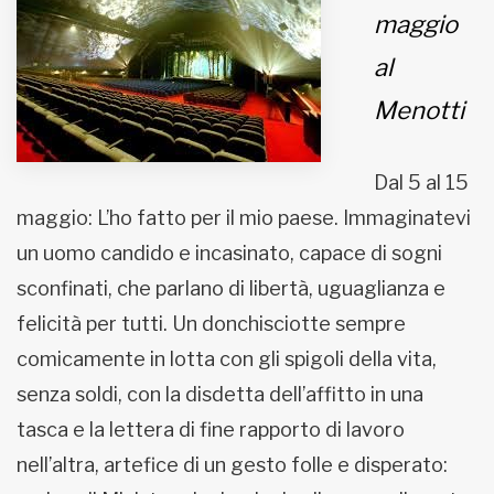
maggio
MUNICIPI
al
Menotti
Inviateci le vostre segnalazioni
Iscriviti alla newsletter
Dal 5 al 15
maggio: L’ho fatto per il mio paese. Immaginatevi
www.viveremilano.info
un uomo candido e incasinato, capace di sogni
Fondato e diretto da Enzo De
sconfinati, che parlano di libertà, uguaglianza e
Bernardis
EDB edizioni - Via Brivio angolo C.
felicità per tutti. Un donchisciotte sempre
Imbonati, 89 20159 Milano (Italia)
comicamente in lotta con gli spigoli della vita,
Informativa sulla privacy
senza soldi, con la disdetta dell’affitto in una
tasca e la lettera di fine rapporto di lavoro
nell’altra, artefice di un gesto folle e disperato: