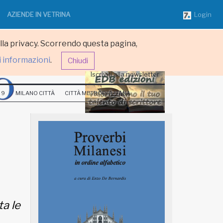
AZIENDE IN VETRINA
Login
ulla privacy. Scorrendo questa pagina,
i informazioni
.
Chiudi
Iscriviti alla newsletter
 9
MILANO CITTÀ
CITTÀ METROPOLITANA
ta le