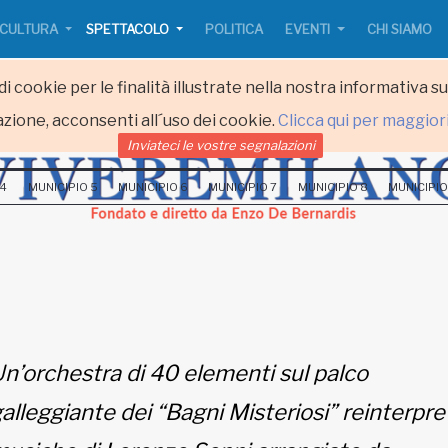
CULTURA
SPETTACOLO
POLITICA
EVENTI
CHI SIAMO
i cookie per le finalità illustrate nella nostra informativa s
zione, acconsenti all´uso dei cookie.
Clicca qui per maggior
Inviateci le vostre segnalazioni
 4
MUNICIPIO 5
MUNICIPIO 6
MUNICIPIO 7
MUNICIPIO 8
MUNICIPIO
n’orchestra di 40 elementi sul palco
alleggiante dei “Bagni Misteriosi” reinterpre