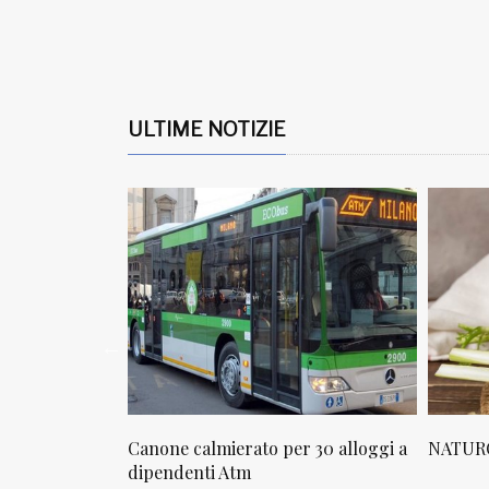
ULTIME NOTIZIE
osta in via
Canone calmierato per 30 alloggi a
NATURO
sello
dipendenti Atm