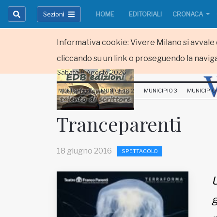
Sezioni
HOME
EDITORIALI
CRONACA
Informativa cookie: Vivere Milano si avvale d
cliccando su un link o proseguendo la naviga
Sabato 8 Agosto 2026
HOME
MUNICIPIO 1
MUNICIPIO 2
MUNICIPIO 3
MUNICIPIO
RUBRICHE
Tranceparenti
MUNICIPI
18 giugno 2016
SPETTACOLO
Inviateci le vostre segnalazioni
Iscriviti alla newsletter
U
g
www.viveremilano.info