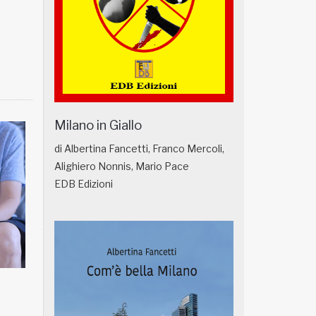
Milano in Giallo
di Albertina Fancetti, Franco Mercoli,
Alighiero Nonnis, Mario Pace
EDB Edizioni
NATUROPATIA IN BREVE 18/01
NATUROPATIA IN