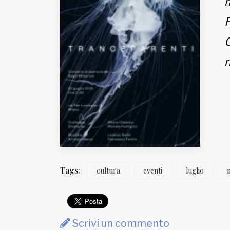
m
Fondato e diretto da Enzo De
Bernardis
F
EDB edizioni - Via Brivio angolo C.
Imbonati, 89 20159 Milano (Italia)
C
Informativa sulla privacy
r
Tags:
cultura
eventi
luglio
Scrivi un commento