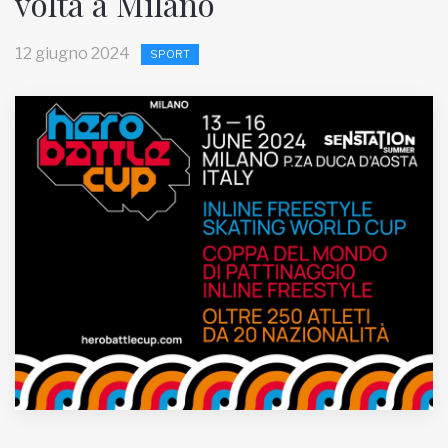
volta a Milano
MUNICIPI
12 giugno 2024
SPORT
Inviateci le vostre segnalazioni
Iscriviti alla newsletter
www.viveremilano.info
Fondato e diretto da Enzo De
Bernardis
EDB edizioni - Via Brivio angolo C.
Imbonati, 89 20159 Milano (Italia)
Informativa sulla privacy