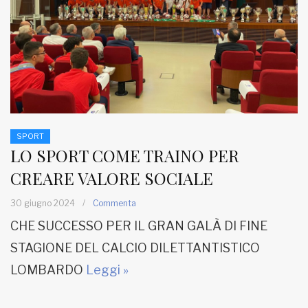
MUNICIPI
Inviateci le vostre segnalazioni
Iscriviti alla newsletter
SPORT
LO SPORT COME TRAINO PER
www.viveremilano.info
Fondato e diretto da Enzo De
CREARE VALORE SOCIALE
Bernardis
EDB edizioni - Via Brivio angolo C.
30 giugno 2024
/
Commenta
Imbonati, 89 20159 Milano (Italia)
CHE SUCCESSO PER IL GRAN GALÀ DI FINE
Informativa sulla privacy
STAGIONE DEL CALCIO DILETTANTISTICO
LOMBARDO
Leggi »