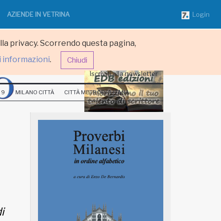
AZIENDE IN VETRINA
Login
ulla privacy. Scorrendo questa pagina,
i informazioni
.
Chiudi
Iscriviti alla newsletter
 9
MILANO CITTÀ
CITTÀ METROPOLITANA
i