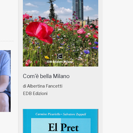
Com'è bella Milano
di Albertina Fancetti
EDB Edizioni
NATUROPATIA IN BREVE 18/01
NATUROPATIA IN