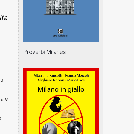
lta
Proverbi Milanesi
ia
va e
e,