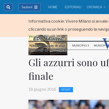
Sezioni
HOME
EDITORIALI
CRONACA
Informativa cookie: Vivere Milano si avvale d
cliccando su un link o proseguendo la naviga
Venerdi 7 Agosto 2026
HOME
MUNICIPIO 1
MUNICIPIO 2
MUNICIPIO 3
MUNICIPIO
RUBRICHE
Gli azzurri sono uf
MUNICIPI
finale
Inviateci le vostre segnalazioni
Iscriviti alla newsletter
18 giugno 2016
SPORT
www.viveremilano.info