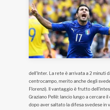
Fondato e diretto da Enzo De
Bernardis
EDB edizioni - Via Brivio angolo C.
Imbonati, 89 20159 Milano (Italia)
Informativa sulla privacy
dell'Inter. La rete è arrivata a 2 minuti
centrocampo, merito anche degli svedesi,
Florenzi). Il vantaggio è frutto dell'int
Graziano Pellè: lancio lungo a cercare i
dopo aver saltato la difesa svedese in ve