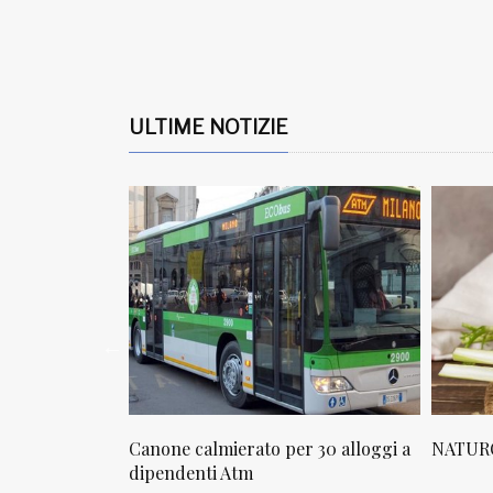
ULTIME NOTIZIE
osta in via
Canone calmierato per 30 alloggi a
NATURO
sello
dipendenti Atm