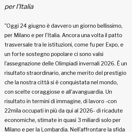
per l'Italia
MUNICIPI
"Oggi 24 giugno è davvero un giorno bellissimo,
Inviateci le vostre segnalazioni
per Milano e per l'Italia. Ancora una volta il patto
trasversale tra le istituzioni, come fu per Expo, e
Iscriviti alla newsletter
un forte sostegno popolare ci sono valsi
l’assegnazione delle Olimpiadi invernali 2026. È un
www.viveremilano.info
Fondato e diretto da Enzo De
risultato straordinario, anche merito del prestigio
Bernardis
che la nostra città si è conquistata nel mondo,
EDB edizioni - Via Brivio angolo C.
con scelte coraggiose e all'avanguardia. Un
Imbonati, 89 20159 Milano (Italia)
Informativa sulla privacy
risultato in termini di immagine, di lavoro -con
22mila occupati in più da qui al 2026- di ricadute
economiche, stimate in quasi 3 miliardi solo per
Milano e per la Lombardia. Nell’affrontare la sfida