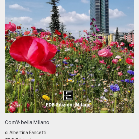
Com'è bella Milano
di Albertina Fancetti