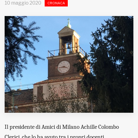
10 maggio 2020
CRONACA
MUNICIPI
Inviateci le vostre segnalazioni
Iscriviti alla newsletter
www.viveremilano.info
Fondato e diretto da Enzo De
Bernardis
EDB edizioni - Via Brivio angolo C.
Imbonati, 89 20159 Milano (Italia)
Informativa sulla privacy
Il presidente di Amici di Milano Achille Colombo
Clerici, che lo ha avuto tra i propri docenti