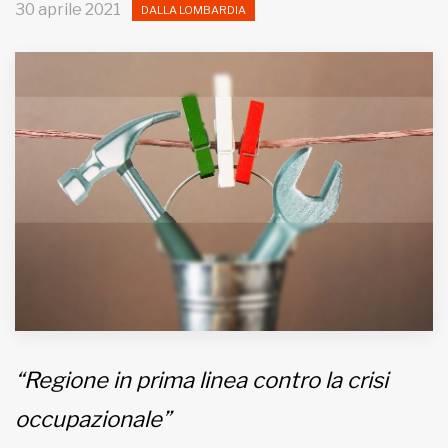
30 aprile 2021
DALLA LOMBARDIA
MUNICIPI
Inviateci le vostre segnalazioni
Iscriviti alla newsletter
www.viveremilano.info
Fondato e diretto da Enzo De
Bernardis
EDB edizioni - Via Brivio angolo C.
Imbonati, 89 20159 Milano (Italia)
Informativa sulla privacy
“Regione in prima linea contro la crisi
occupazionale”