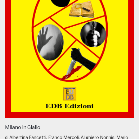
Milano in Giallo
di Albertina Fancetti, Franco Mercoli, Alighiero Nonnis, Mario