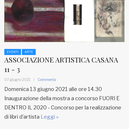
MUNICIPI
Inviateci le vostre segnalazioni
Iscriviti alla newsletter
EVENTI
ARTE
ASSOCIAZIONE ARTISTICA CASANA
www.viveremilano.info
11 - 3
Fondato e diretto da Enzo De
Bernardis
07 giugno 2021
/
Commenta
EDB edizioni - Via Brivio angolo C.
Domenica 13 giugno 2021 alle ore 14.30
Imbonati, 89 20159 Milano (Italia)
Informativa sulla privacy
Inaugurazione della mostra a concorso FUORI E
DENTRO IL 2020 - Concorso per la realizzazione
di libri d’artista
Leggi »