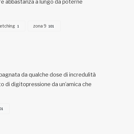
re abbastanza a lungo da poterne
retching
zona 9
1
101
pagnata da qualche dose di incredulità
to di digitopressione da un’amica che
01