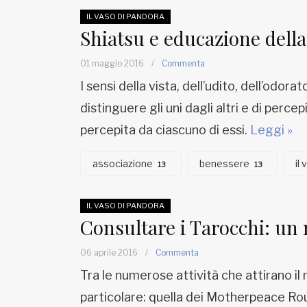
IL VASO DI PANDORA
Shiatsu e educazione della 
01 maggio 2016
/
Commenta
I sensi della vista, dell’udito, dell’odor
distinguere gli uni dagli altri e di perc
percepita da ciascuno di essi.
Leggi »
associazione
benessere
il
13
13
IL VASO DI PANDORA
Consultare i Tarocchi: un
06 aprile 2016
/
Commenta
Tra le numerose attività che attirano il
particolare: quella dei Motherpeace Roun