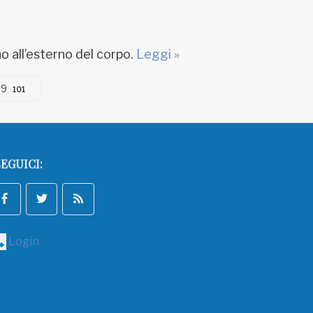
no all’esterno del corpo.
Leggi »
 9
101
EGUICI:
Login