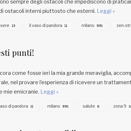
no sempre degli ostacoli che impediscono di pratica
 di ostacoli interni piuttosto che esterni.
Leggi »
ssere
il vaso di pandora
milano
zen-st
13
11
991
sti punti!
ncora come fosse ieri la mia grande meraviglia, accom
ale, nel provare l’esperienza di ricevere un trattamen
le mie emicranie.
Leggi »
 vaso di pandora
milano
salute
zona 9
11
991
6
1