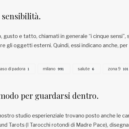
sensibilità.
ato, gusto e tatto, chiamati in generale “i cinque sensi”
epire gli oggetti esterni. Quindi, essi indicano anche, p
 vaso di padora
milano
salute
zona 9
1
991
6
101
 modo per guardarsi dentro.
 nostro studio esperienziale trovano posto anche le car
d Tarots (I Tarocchi rotondi di Madre Pace), disegnati 