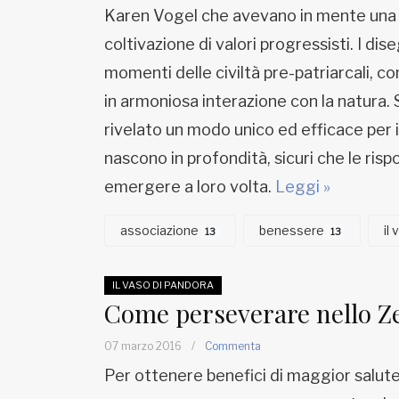
Karen Vogel che avevano in mente una vis
coltivazione di valori progressisti. I di
momenti delle civiltà pre-patriarcali, com
in armoniosa interazione con la natura. Sfo
rivelato un modo unico ed efficace per i
nascono in profondità, sicuri che le ris
emergere a loro volta.
Leggi »
associazione
benessere
il
13
13
IL VASO DI PANDORA
Come perseverare nello Z
07 marzo 2016
/
Commenta
Per ottenere benefici di maggior salute 