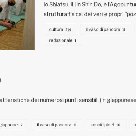
lo Shiatsu, il Jin Shin Do, e l’Agopunt
struttura fisica, dei veri e propri “po
cultura
il vaso di pandora
214
11
redazionale
1
a
tteristiche dei numerosi punti sensibili (in giapponese
giappone
il vaso di pandora
municipio 9
2
11
18