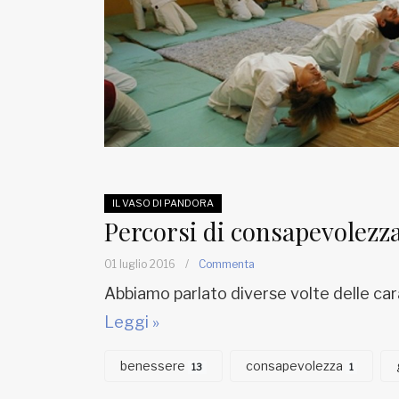
IL VASO DI PANDORA
Percorsi di consapevolezz
01 luglio 2016
/
Commenta
Abbiamo parlato diverse volte delle cara
Leggi »
benessere
consapevolezza
13
1