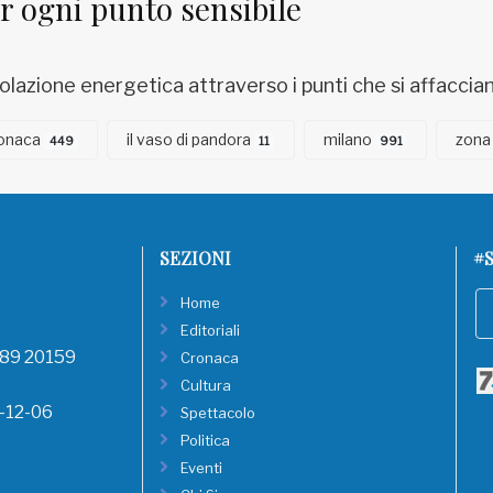
r ogni punto sensibile
colazione energetica attraverso i punti che si affaccia
onaca
il vaso di pandora
milano
zona
449
11
991
SEZIONI
#S
Home
Editoriali
, 89 20159
Cronaca
Cultura
8-12-06
Spettacolo
Politica
Eventi