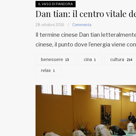
IL VASO DI PANDORA
Dan tian: il centro vitale 
28 ottobre 2016
/
Commenta
Il termine cinese Dan tian letteralmente 
cinese, il punto dove l’energia viene con
benessere
cina
cultura
13
1
214
relax
1