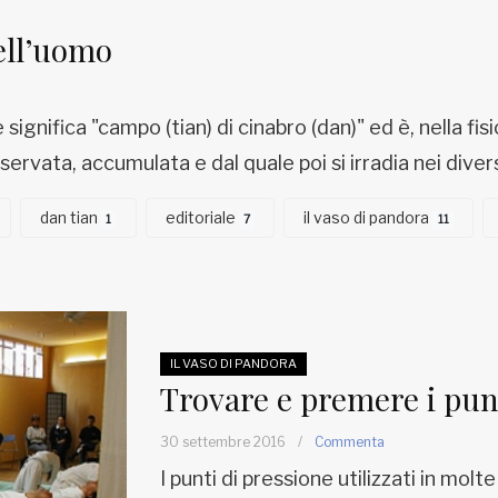
dell’uomo
significa "campo (tian) di cinabro (dan)" ed è, nella fis
servata, accumulata e dal quale poi si irradia nei diver
dan tian
editoriale
il vaso di pandora
1
7
11
IL VASO DI PANDORA
Trovare e premere i pun
30 settembre 2016
/
Commenta
I punti di pressione utilizzati in molte