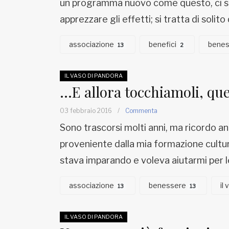
un programma nuovo come questo, ci so
apprezzare gli effetti; si tratta di solito
associazione
benefici
bene
13
2
IL VASO DI PANDORA
…E allora tocchiamoli, que
03 febbraio 2016
/
Commenta
Sono trascorsi molti anni, ma ricordo a
proveniente dalla mia formazione cultur
stava imparando e voleva aiutarmi per 
associazione
benessere
il
13
13
IL VASO DI PANDORA