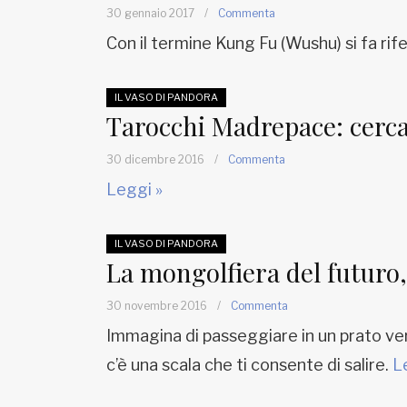
EDB edizioni - Via Brivio angolo C.
30 gennaio 2017
/
Commenta
Imbonati, 89 20159 Milano (Italia)
Con il termine Kung Fu (Wushu) si fa rife
Informativa sulla privacy
IL VASO DI PANDORA
Tarocchi Madrepace: cercar
30 dicembre 2016
/
Commenta
Leggi »
IL VASO DI PANDORA
La mongolfiera del futuro, 
30 novembre 2016
/
Commenta
Immagina di passeggiare in un prato verd
c’è una scala che ti consente di salire.
L