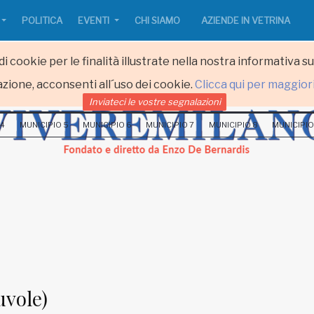
POLITICA
EVENTI
CHI SIAMO
AZIENDE IN VETRINA
i cookie per le finalità illustrate nella nostra informativa s
zione, acconsenti all´uso dei cookie.
Clicca qui per maggior
Inviateci le vostre segnalazioni
 4
MUNICIPIO 5
MUNICIPIO 6
MUNICIPIO 7
MUNICIPIO 8
MUNICIPIO
vole)