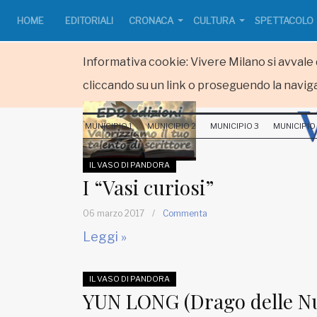
HOME
EDITORIALI
CRONACA
CULTURA
SPETTACOLO
Informativa cookie: Vivere Milano si avvale d
cliccando su un link o proseguendo la naviga
HOME
MUNICIPIO 1
MUNICIPIO 2
MUNICIPIO 3
MUNICIPIO
RUBRICHE
IL VASO DI PANDORA
MUNICIPI
I “Vasi curiosi”
06 marzo 2017
/
Commenta
Inviateci le vostre segnalazioni
Leggi »
www.viveremilano.info
IL VASO DI PANDORA
Fondato e diretto da Enzo De
YUN LONG (Drago delle Nu
Bernardis