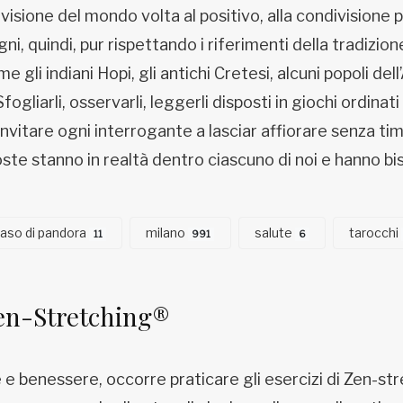
ione del mondo volta al positivo, alla condivisione pac
segni, quindi, pur rispettando i riferimenti della tradiz
e gli indiani Hopi, gli antichi Cretesi, alcuni popoli de
gliarli, osservarli, leggerli disposti in giochi ordinati 
nvitare ogni interrogante a lasciar affiorare senza tim
poste stanno in realtà dentro ciascuno di noi e hanno b
 vaso di pandora
milano
salute
tarocchi
11
991
6
en-Stretching®
e benessere, occorre praticare gli esercizi di Zen-str