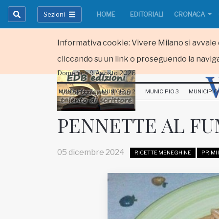
Sezioni
HOME
EDITORIALI
CRONACA
Informativa cookie: Vivere Milano si avvale d
cliccando su un link o proseguendo la naviga
Domenica 9 Agosto 2026
HOME
MUNICIPIO 1
MUNICIPIO 2
MUNICIPIO 3
MUNICIPIO
RUBRICHE
PENNETTE AL F
MUNICIPI
05 dicembre 2024
RICETTE MENEGHINE
PRIMI 
Inviateci le vostre segnalazioni
Iscriviti alla newsletter
www.viveremilano.info