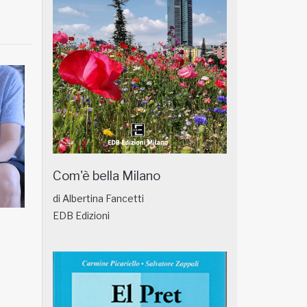
Com'è bella Milano
di Albertina Fancetti
EDB Edizioni
NATUROPATIA IN BREVE 18/01
NATUROPATIA IN