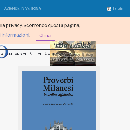
AZIENDE IN VETRINA
Login
ulla privacy. Scorrendo questa pagina,
i informazioni
.
Chiudi
Iscriviti alla newsletter
 9
MILANO CITTÀ
CITTÀ METROPOLITANA