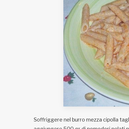
Fondato e diretto da Enzo De
Bernardis
EDB edizioni - Via Brivio angolo C.
Imbonati, 89 20159 Milano (Italia)
Informativa sulla privacy
Soffriggere nel burro mezza cipolla tagl
aggiungere 500 gr di pomodori pelati p