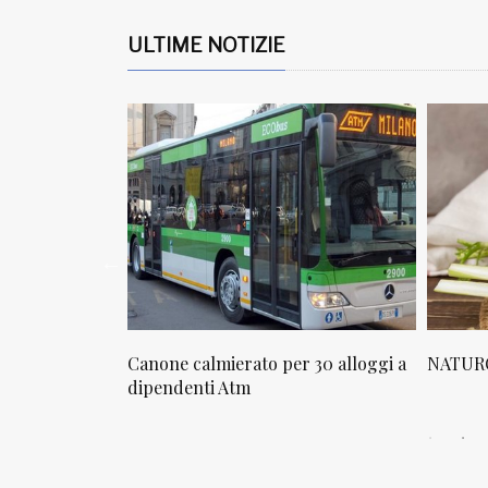
ULTIME NOTIZIE
osta in via
Canone calmierato per 30 alloggi a
NATURO
sello
dipendenti Atm