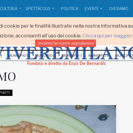
CULTURA
SPETTACOLO
POLITICA
EVENTI
CHI SIAMO
i cookie per le finalità illustrate nella nostra informativa s
zione, acconsenti all´uso dei cookie.
Clicca qui per maggior
Inviateci le vostre segnalazioni
 4
MUNICIPIO 5
MUNICIPIO 6
MUNICIPIO 7
MUNICIPIO 8
MUNICIPIO
UMO
PIATTI