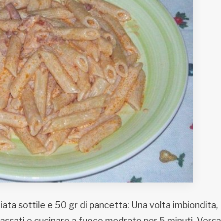
iata sottile e 50 gr di pancetta: Una volta imbiondita,
assati e cucinare a fuoco modrato per 5 minuti. Versa