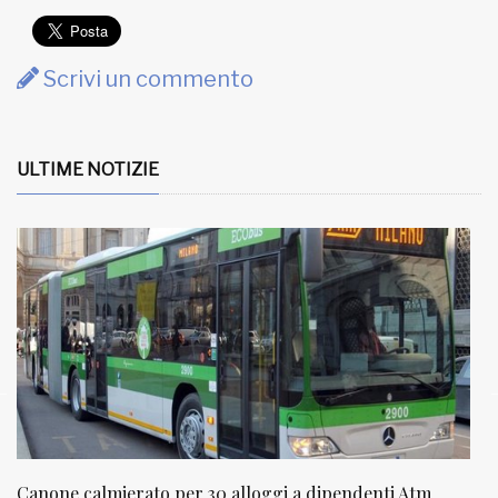
Scrivi un commento
ULTIME NOTIZIE
NATUROPATIA IN BREVE 20/01
N