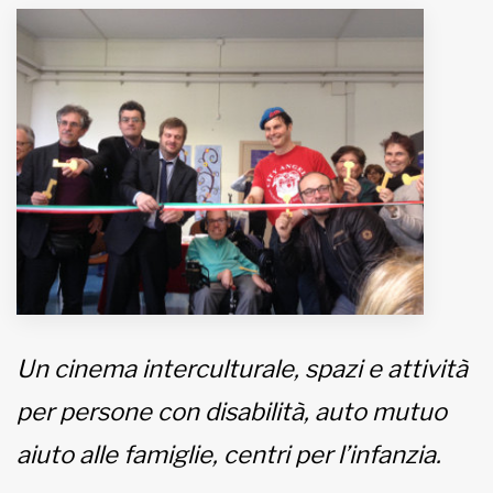
MUNICIPI
Inviateci le vostre segnalazioni
Iscriviti alla newsletter
www.viveremilano.info
Fondato e diretto da Enzo De
Bernardis
EDB edizioni - Via Brivio angolo C.
Imbonati, 89 20159 Milano (Italia)
Un cinema interculturale, spazi e attività
Informativa sulla privacy
per persone con disabilità, auto mutuo
aiuto alle famiglie, centri per l’infanzia.