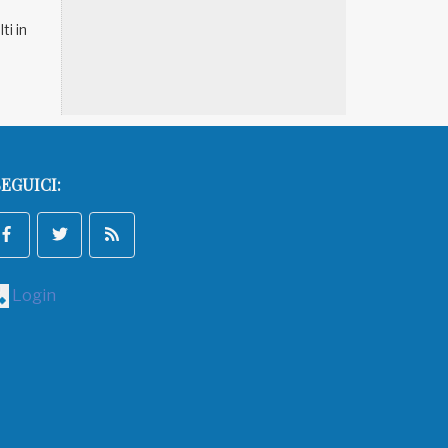
ti in
EGUICI:
Login