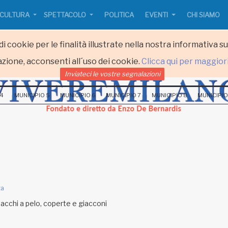
CULTURA
SPETTACOLO
POLITICA
EVENTI
CHI SIAMO
i cookie per le finalità illustrate nella nostra informativa s
zione, acconsenti all´uso dei cookie.
Clicca qui per maggior
Inviateci le vostre segnalazioni
 4
MUNICIPIO 5
MUNICIPIO 6
MUNICIPIO 7
MUNICIPIO 8
MUNICIPIO
ta
sacchi a pelo, coperte e giacconi