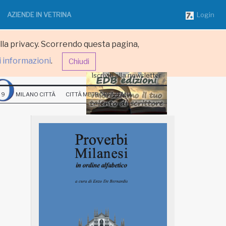
AZIENDE IN VETRINA
Login
ulla privacy. Scorrendo questa pagina,
i informazioni
.
Chiudi
Iscriviti alla newsletter
 9
MILANO CITTÀ
CITTÀ METROPOLITANA