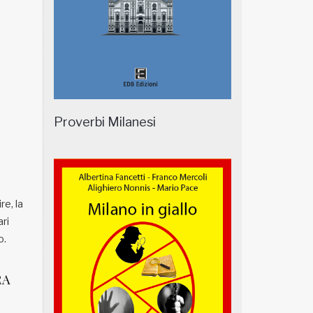
Proverbi Milanesi
re, la
ari
o.
RA