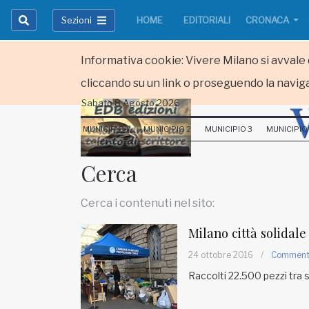
Sezioni
HOME
EDITORIALI
CRONACA
Informativa cookie: Vivere Milano si avvale d
cliccando su un link o proseguendo la naviga
Sabato 8 Agosto 2026
HOME
MUNICIPIO 1
MUNICIPIO 2
MUNICIPIO 3
MUNICIPIO
RUBRICHE
Cerca
MUNICIPI
Cerca i contenuti nel sito:
Inviateci le vostre segnalazioni
Milano città solidale
Iscriviti alla newsletter
24 ottobre 2016
/
Commen
Raccolti 22.500 pezzi tra 
www.viveremilano.info