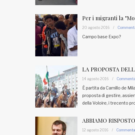
Fondato e diretto da Enzo De
Bernardis
EDB edizioni - Via Brivio angolo C.
Per i migranti la "Mo
Imbonati, 89 20159 Milano (Italia)
20 agosto 2016
/
Comment
Informativa sulla privacy
Campo base Expo?
LA PROPOSTA DELL
14 agosto 2016
/
Comment
È partita da Camillo de Mila
proposta di gestire, assieme
della Voloire, i trecento p
ABBIAMO RISPOSTO
12 agosto 2016
/
Comment