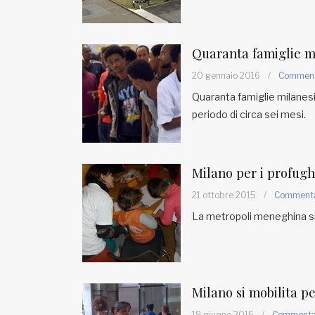
Quaranta famiglie mi
20 gennaio 2016
/
Commen
Quaranta famiglie milanesi 
periodo di circa sei mesi.
Milano per i profugh
21 ottobre 2015
/
Comment
La metropoli meneghina si
Milano si mobilita pe
19 giugno 2015
/
Comment