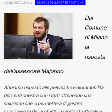
12 agosto 2016
LA VOCE DELLE FORZE POLITICHE
MUNICIPI
Dal
Comune
Inviateci le vostre segnalazioni
di Milano
Iscriviti alla newsletter
la
www.viveremilano.info
risposta
Fondato e diretto da Enzo De
Bernardis
dell'assessore Majorino
EDB edizioni - Via Brivio angolo C.
Imbonati, 89 20159 Milano (Italia)
Informativa sulla privacy
Abbiamo risposto alle polemiche e all’immobilità
del centrodestra con i fatti ottenendo una
soluzione che ci permetterà di gestire
l’accoglienza dei profughi in modo strutturale e