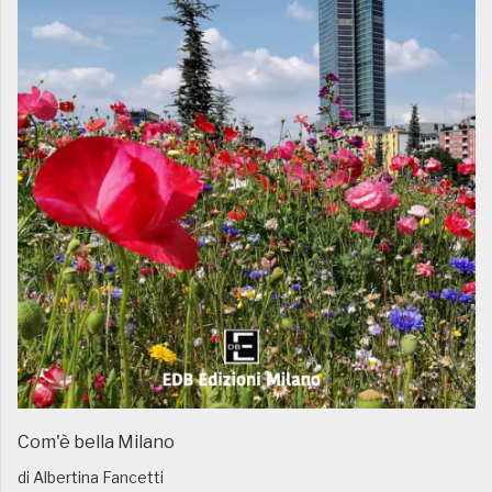
Com'è bella Milano
di Albertina Fancetti