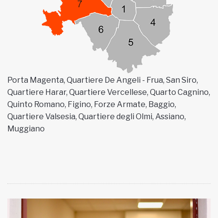
MUNICIPI
Inviateci le vostre segnalazioni
Iscriviti alla newsletter
Porta Magenta, Quartiere De Angeli - Frua, San Siro,
Quartiere Harar, Quartiere Vercellese, Quarto Cagnino,
Quinto Romano, Figino, Forze Armate, Baggio,
www.viveremilano.info
Quartiere Valsesia, Quartiere degli Olmi, Assiano,
Fondato e diretto da Enzo De
Muggiano
Bernardis
EDB edizioni - Via Brivio angolo C.
Imbonati, 89 20159 Milano (Italia)
Informativa sulla privacy