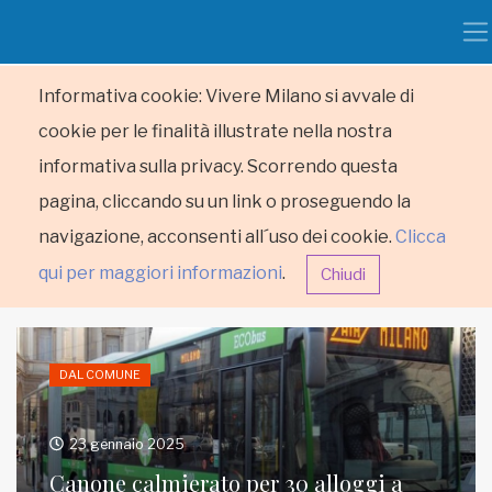
Informativa cookie: Vivere Milano si avvale di
cookie per le finalità illustrate nella nostra
informativa sulla privacy. Scorrendo questa
pagina, cliccando su un link o proseguendo la
navigazione, acconsenti all´uso dei cookie.
Clicca
qui per maggiori informazioni
.
Chiudi
DAL COMUNE
23 gennaio 2025
HOME
Canone calmierato per 30 alloggi a
RUBRICHE