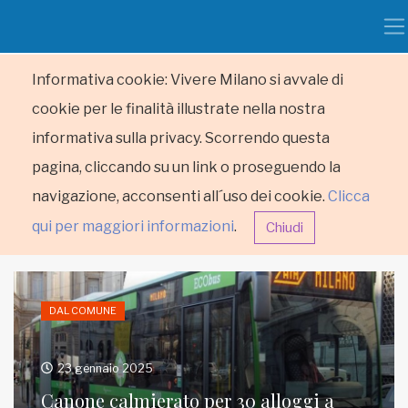
Informativa cookie: Vivere Milano si avvale di
cookie per le finalità illustrate nella nostra
informativa sulla privacy. Scorrendo questa
pagina, cliccando su un link o proseguendo la
navigazione, acconsenti all´uso dei cookie.
Clicca
qui per maggiori informazioni
.
Chiudi
DAL COMUNE
23 gennaio 2025
HOME
Canone calmierato per 30 alloggi a
RUBRICHE