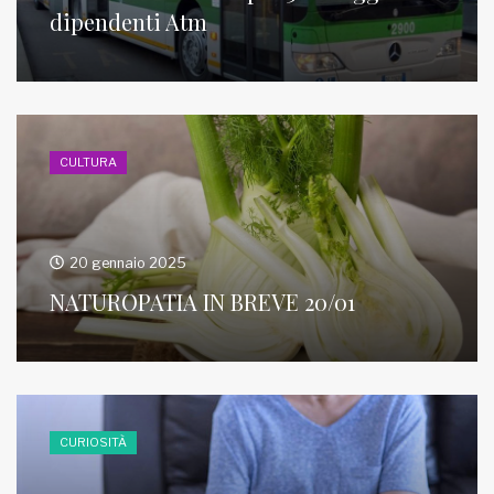
dipendenti Atm
MUNICIPI
www.viveremilano.info
Fondato e diretto da Enzo De
CULTURA
Bernardis
EDB edizioni - Via Brivio angolo C.
Imbonati, 89 20159 Milano (Italia)
20 gennaio 2025
Informativa sulla privacy
NATUROPATIA IN BREVE 20/01
CURIOSITÀ