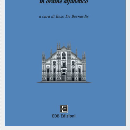
MUNICIPI
Inviateci le vostre segnalazioni
Iscriviti alla newsletter
www.viveremilano.info
Fondato e diretto da Enzo De
Bernardis
EDB edizioni - Via Brivio angolo C.
Imbonati, 89 20159 Milano (Italia)
Informativa sulla privacy